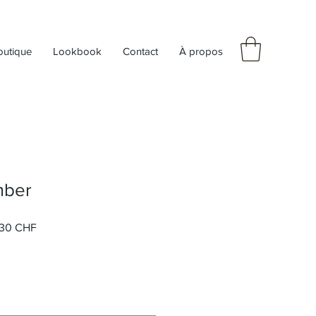
outique
Lookbook
Contact
À propos
mber
Prix
30 CHF
al
promotionnel